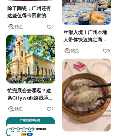
除了陶瓷，广州还有
这些值得带回家的尖
货
鳕鱼
2
丝滑入境！广州本地
人带你快速搞定商务
行
鳕鱼
0
忙完展会去哪逛？这
条Citywalk路线承包
你的广州落日
鳕鱼
2