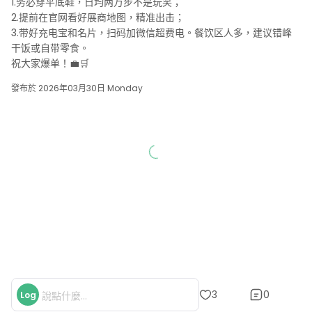
1.务必穿平底鞋，日均两万步不是玩笑；

2.提前在官网看好展商地图，精准出击；

3.带好充电宝和名片，扫码加微信超费电。餐饮区人多，建议错峰
干饭或自带零食。

祝大家爆单！💼🛒
發布於 2026年03月30日 Monday
0
3
Log
說點什麼...