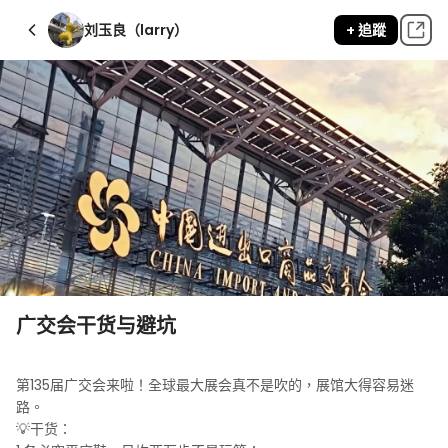
刘玉良（larry）
+ 追蹤
广交会干货与避坑
第135届广交会来啦！全球最大展会真不是吹的，展馆大得容易迷
路。

💡干货：
