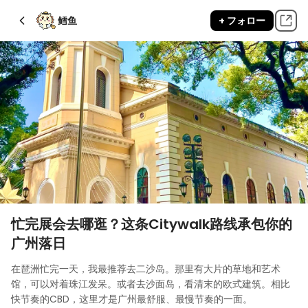
鳕鱼
+ フォロー
忙完展会去哪逛？这条Citywalk路线承包你的
广州落日
在琶洲忙完一天，我最推荐去二沙岛。那里有大片的草地和艺术
馆，可以对着珠江发呆。或者去沙面岛，看清末的欧式建筑。相比
快节奏的CBD，这里才是广州最舒服、最慢节奏的一面。