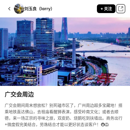
刘玉良（larry）
+ 关注
广交会周边
广交会期间周末想放松？别死磕市区了，广州周边超多宝藏地！搭
乘地铁直达佛山，去祖庙看醒狮表演，感受岭南文化；或者去顺
德，来一场正宗的寻味之旅，双皮奶、烧鹅吃到扶墙出。商务出行
+微度假完美结合，劳逸结合才能以更好状态谈客户！🚇🦁