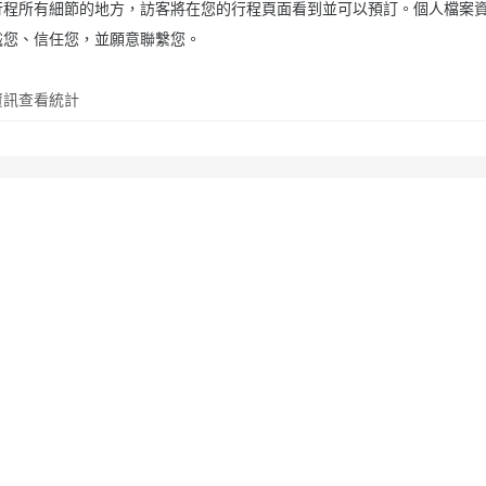
行程所有細節的地方，訪客將在您的行程頁面看到並可以預訂。個人檔案
識您、信任您，並願意聯繫您。
資訊
查看統計